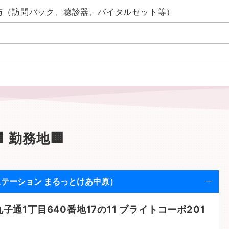
与（訪問バック、聴診器、バイタルセット等）
🏢 勤務地🏢
テーション まるっとけあ中原）
子通1丁目640番地17の11 ブライトコーポ201