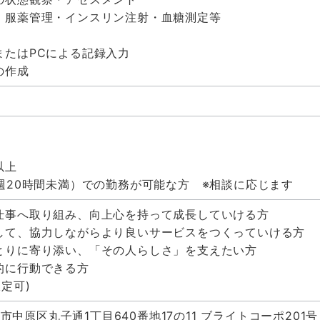
・服薬管理・インスリン注射・血糖測定等
またはPCによる記録入力
の作成
以上
週20時間未満）での勤務が可能な方 ※相談に応じます
仕事へ取り組み、向上心を持って成長していける方
して、協力しながらより良いサービスをつくっていける方
とりに寄り添い、「その人らしさ」を支えたい方
的に行動できる方
定可)
川崎市中原区丸子通1丁目640番地17の11 ブライトコーポ201号