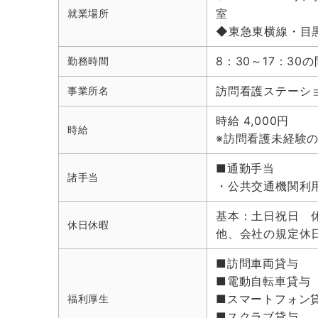
室
就業場所
◆東急東横線・目
8：30～17：30
勤務時間
訪問看護ステーシ
事業所名
時給 4,000円
時給
※訪問看護未経験の
■通勤手当
諸手当
・公共交通機関利
基本：土日祝日 
休日休暇
他、会社の規定休
■訪問車両貸与
■電動自転車貸与
■スマートフォン
福利厚生
■スクラブ貸与