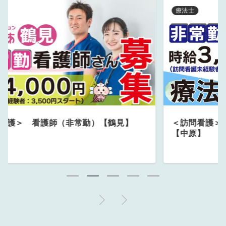
療法士
療
＜訪問看護＞ 理学・作業療法士（非常勤）
＜
【中原】
【