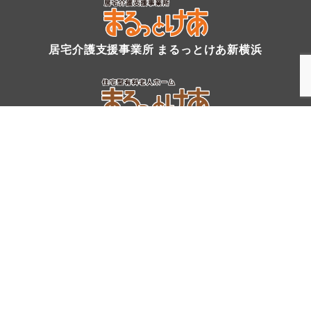
居宅介護支援事業所 まるっとけあ新横浜
住宅型有料老人ホーム まるっとけあ鶴見
トップへ
youtube
instagram
X
プライバシーポリシー
@まるっとけあ 訪問看護ステーション
［
サイト運営・管
理：円仁会株式会社
］
※本サイトの一部の画像は、AI技術を用いて生成・加工されたものです。